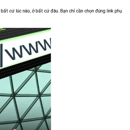
 bất cứ lúc nào, ở bất cứ đâu. Bạn chỉ cần chọn đúng link phụ