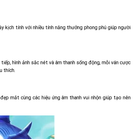
 kịch tính với nhiều tính năng thưởng phong phú giúp người
c tiếp, hình ảnh sắc nét và âm thanh sống động, mỗi ván cược
u thích.
a đẹp mắt cùng các hiệu ứng âm thanh vui nhộn giúp tạo nên