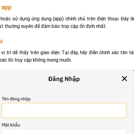
c app
c hoặc sử dụng ứng dụng (app) chính chủ trên điện thoại. Đây l
hật thường xuyên để đảm bảo truy cập ổn định nhất.
u
ị trí dễ thấy trên giao diện. Tại đây, hãy điền chính xác tên t
 các lỗi truy cập không mong muốn.