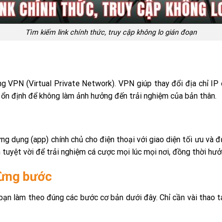
Tìm kiếm link chính thức, truy cập không lo gián đoạn
ng VPN (Virtual Private Network). VPN giúp thay đổi địa chỉ IP
 ổn định để không làm ảnh hưởng đến trải nghiệm của bản thân.
 ứng dụng (app) chính chủ cho điện thoại với giao diện tối ưu và 
n tuyệt vời để trải nghiệm cá cược mọi lúc mọi nơi, đồng thời hư
ừng bước
ạn làm theo đúng các bước cơ bản dưới đây. Chỉ cần vài thao tá