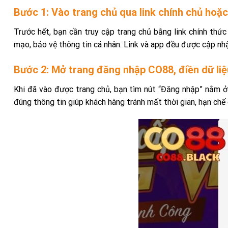
Bước 1: Vào trang chủ qua link chính chủ hoặ
Trước hết, bạn cần truy cập trang chủ bằng link chính thứ
mạo, bảo vệ thông tin cá nhân. Link và app đều được cập n
Bước 2: Mở trang đăng nhập CO88, điền dữ liệ
Khi đã vào được trang chủ, bạn tìm nút “Đăng nhập” nằm ở v
đúng thông tin giúp khách hàng tránh mất thời gian, hạn chế