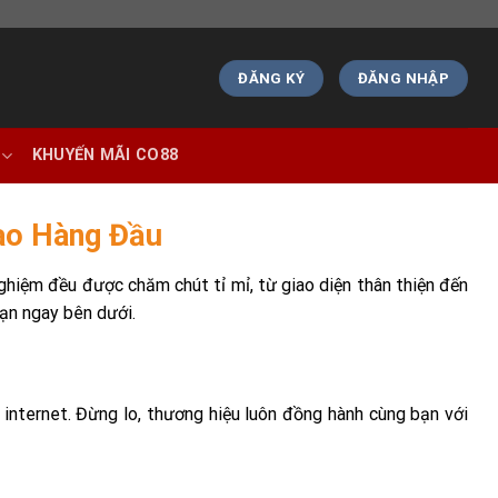
ĐĂNG KÝ
ĐĂNG NHẬP
KHUYẾN MÃI CO88
ao Hàng Đầu
i nghiệm đều được chăm chút tỉ mỉ, từ giao diện thân thiện đến
hạn ngay bên dưới.
 internet. Đừng lo, thương hiệu luôn đồng hành cùng bạn với