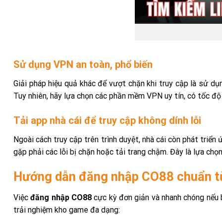
Sử dụng VPN an toàn, phổ biến
Giải pháp hiệu quả khác để vượt chặn khi truy cập là sử dụ
Tuy nhiên, hãy lựa chọn các phần mềm VPN uy tín, có tốc độ
Tải app nhà cái để truy cập không dính lỗi
Ngoài cách truy cập trên trình duyệt, nhà cái còn phát triển
gặp phải các lỗi bị chặn hoặc tải trang chậm. Đây là lựa chọ
Hướng dẫn đăng nhập CO88 chuẩn t
Việc
đăng nhập CO88
cực kỳ đơn giản và nhanh chóng nếu b
trải nghiệm kho game đa dạng: