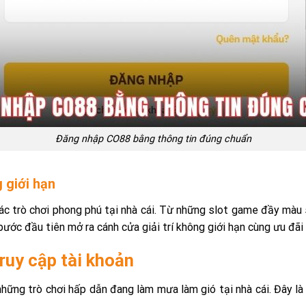
Đăng nhập CO88 bằng thông tin đúng chuẩn
g giới hạn
ác trò chơi phong phú tại nhà cái. Từ những slot game đầy màu s
bước đầu tiên mở ra cánh cửa giải trí không giới hạn cùng ưu đãi
ruy cập tài khoản
những trò chơi hấp dẫn đang làm mưa làm gió tại nhà cái. Đây l