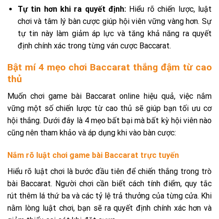
Tự tin hơn khi ra quyết định:
Hiểu rõ chiến lược, luật
chơi và tâm lý bàn cược giúp hội viên vững vàng hơn. Sự
tự tin này làm giảm áp lực và tăng khả năng ra quyết
định chính xác trong từng ván cược Baccarat.
Bật mí 4 mẹo chơi Baccarat thắng đậm từ cao
thủ
Muốn chơi game bài Baccarat online hiệu quả, việc nắm
vững một số chiến lược từ cao thủ sẽ giúp bạn tối ưu cơ
hội thắng. Dưới đây là 4 mẹo bất bại mà bất kỳ hội viên nào
cũng nên tham khảo và áp dụng khi vào bàn cược:
Nắm rõ luật chơi game bài Baccarat trực tuyến
Hiểu rõ luật chơi là bước đầu tiên để chiến thắng trong trò
bài Baccarat. Người chơi cần biết cách tính điểm, quy tắc
rút thêm lá thứ ba và các tỷ lệ trả thưởng của từng cửa. Khi
nằm lòng luật chơi, bạn sẽ ra quyết định chính xác hơn và