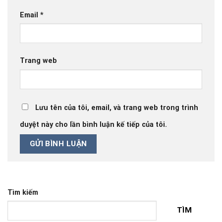
Email
*
Trang web
Lưu tên của tôi, email, và trang web trong trình
duyệt này cho lần bình luận kế tiếp của tôi.
Tìm kiếm
TÌM