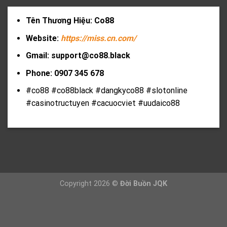
Tên Thương Hiệu: Co88
Website:
https://miss.cn.com/
Gmail:
support@co88.black
Phone: 0907 345 678
#co88 #co88black #dangkyco88 #slotonline
#casinotructuyen #cacuocviet #uudaico88
Copyright 2026 ©
Đời Buồn JQK