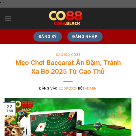
Bỏ
"
"
qua
nội
dung
ĐĂNG KÝ
ĐĂNG NHẬP
CASINO CO88
Mẹo Chơi Baccarat Ăn Đậm, Tránh
Xa Bờ 2025 Từ Cao Thủ
ĐĂNG VÀO
22.08.2025
BỞI
ADMIN
22
Th8