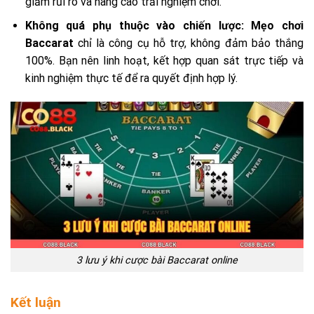
giảm rủi ro và nâng cao trải nghiệm chơi.
Không quá phụ thuộc vào chiến lược:
Mẹo chơi
Baccarat
chỉ là công cụ hỗ trợ, không đảm bảo thắng
100%. Bạn nên linh hoạt, kết hợp quan sát trực tiếp và
kinh nghiệm thực tế để ra quyết định hợp lý.
3 lưu ý khi cược bài Baccarat online
Kết luận