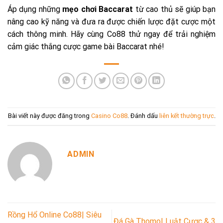
Áp dụng những
mẹo chơi Baccarat
từ cao thủ sẽ giúp bạn
nâng cao kỹ năng và đưa ra được chiến lược đặt cược một
cách thông minh. Hãy cùng Co88 thử ngay để trải nghiệm
cảm giác thắng cược game bài Baccarat nhé!
Bài viết này được đăng trong
Casino Co88
. Đánh dấu
liên kết thường trực
.
ADMIN
Rồng Hổ Online Co88| Siêu
Đá Gà Thomo| Luật Cược & 3